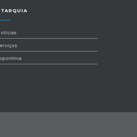
UTARQUIA
otícias
erviços
oponímia